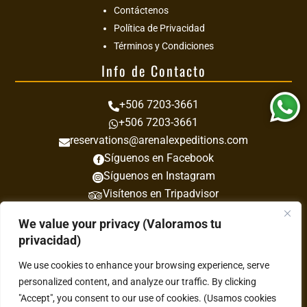
Contáctenos
Política de Privacidad
Términos y Condiciones
Info de Contacto
+506 7203-3661

+506 7203-3661

reservations@arenalexpeditions.com

Síguenos en Facebook

Síguenos en Instagram

Visítenos en Tripadvisor

We value your privacy (Valoramos tu
privacidad)
We use cookies to enhance your browsing experience, serve
personalized content, and analyze our traffic. By clicking
Acepta
"Accept", you consent to our use of cookies. (Usamos cookies